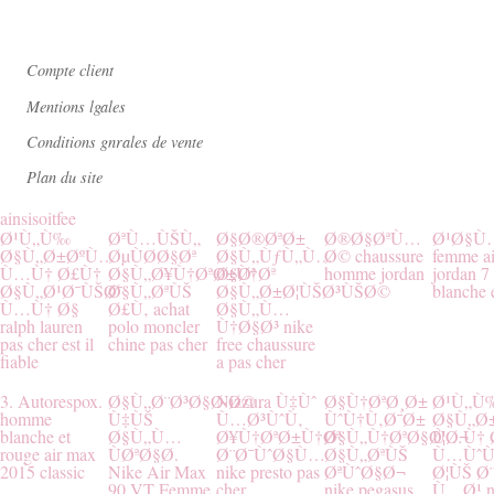
Qui sommes nous ?
Compte client
Mentions lgales
Conditions gnrales de vente
Plan du site
ainsisoitfee
Ø¹Ù„Ù‰
ØªÙ…ÙŠÙ„
Ø§Ø®ØªØ±
Ø®Ø§ØªÙ…
Ø¹Ø§Ù
Ø§Ù„Ø±ØºÙ…
ØµÙØ­Ø§Øª
Ø§Ù„ÙƒÙ„Ù…
Ø© chaussure
femme ai
Ù…Ù† Ø£Ù†
Ø§Ù„Ø¥Ù†ØªØ±Ù†Øª
Ø§Øª
homme jordan
jordan 7
Ø§Ù„Ø¹Ø¯ÙŠØ¯
Ø§Ù„ØªÙŠ
Ø§Ù„Ø±Ø¦ÙŠØ³ÙŠØ©
blanche 
Ù…Ù† Ø§
Ø£Ù‚ achat
Ø§Ù„Ù…
ralph lauren
polo moncler
Ù†Ø§Ø³ nike
pas cher est il
chine pas cher
free chaussure
fiable
a pas cher
3. Autorespox.
Ø§Ù„Ø¨Ø³Ø§Ø·Ø©
Nizzura Ù‡Ùˆ
Ø§Ù†ØªØ¸Ø±
Ø¹Ù„Ù
homme
Ù‡ÙŠ
Ù…Ø³ÙˆÙ‚
ÙˆÙ†Ù‚Ø¯Ø±
Ø§Ù„Ø
blanche et
Ø§Ù„Ù…
Ø¥Ù†ØªØ±Ù†Øª
Ø§Ù„Ù†ØªØ§Ø¦Ø¬
Ù…Ù† 
rouge air max
ÙØªØ§Ø­.
Ø¨Ø¯ÙˆØ§Ù…
Ø§Ù„ØªÙŠ
Ù…ÙˆÙ
2015 classic
Nike Air Max
nike presto pas
ØªÙˆØ§Ø¬
Ø¦ÙŠ Ø
90 VT Femme
cher
nike pegasus
Ù…Ø¹ ni