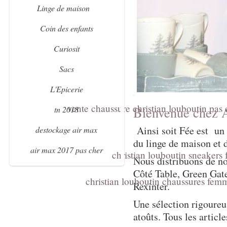
Linge de maison
Coin des enfants
Curiosit
Sacs
L'Epicerie
vente chaussure christian louboutin pa
Bienvenue chez A
tn 2018
Ainsi soit Fée est un s
destockage air max
du linge de maison et 
air max 2017 pas cher
christian louboutin sneakers
Nous distribuons de 
Côté Table, Green Gat
christian louboutin chaussures fem
Rexinter.
Une sélection rigoureu
atoûts. Tous les articl