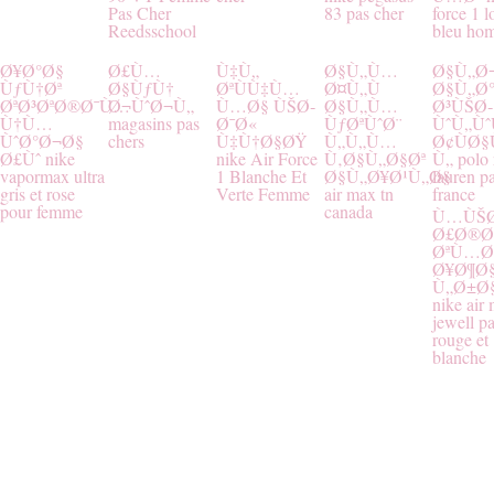
Pas Cher
83 pas cher
force 1 
Reedsschool
bleu ho
Ø¥Ø°Ø§
Ø£Ù…
Ù‡Ù„
Ø§Ù„Ù…
Ø§Ù„Ø
ÙƒÙ†Øª
Ø§ÙƒÙ†
ØªÙÙ‡Ù…
Ø¤Ù„Ù
Ø§Ù„Ø
ØªØ³ØªØ®Ø¯Ù…
Ø¬ÙˆØ¬Ù„
Ù…Ø§ ÙŠØ­
Ø§Ù„Ù…
Ø³ÙŠØ­
Ù†Ù…
magasins pas
Ø¯Ø«
ÙƒØªÙˆØ¨
ÙˆÙ„Ùˆ
ÙˆØ°Ø¬Ø§
chers
Ù‡Ù†Ø§ØŸ
Ù„Ù„Ù…
Ø¢ÙØ§
Ø£Ùˆ nike
nike Air Force
Ù‚Ø§Ù„Ø§Øª
Ù„ polo 
vapormax ultra
1 Blanche Et
Ø§Ù„Ø¥Ø¹Ù„Ø§
lauren p
gris et rose
Verte Femme
air max tn
france
pour femme
canada
Ù…ÙŠ
Ø£Ø®
ØªÙ…Ø
Ø¥Ø¶Ø§
Ù„Ø±Ø
nike air
jewell p
rouge et
blanche