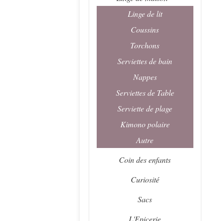
Linge de lit
Coussins
Torchons
Serviettes de bain
Nappes
Serviettes de Table
Serviette de plage
Kimono polaire
Autre
Coin des enfants
Curiosité
Sacs
L'Epicerie