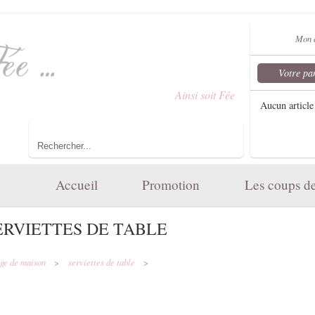
Mon 
Votre pa
Bienvenue dans le monde d'
Ainsi soit Fée
...
Aucun article
Toute l'élégance et le charme de votre maison.
Accueil
Promotion
Les coups d
ERVIETTES DE TABLE
nge de maison
>
serviettes de table
>