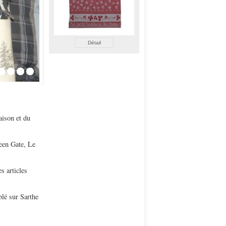
étail
Détail
Détail
aison et du
een Gate, Le
s articles
blé sur Sarthe