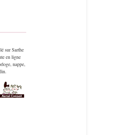
lé sur Sarthe
te en ligne
orloge, nappe,
din.