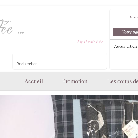
Mon 
Votre pa
Bienvenue dans le monde d'
Ainsi soit Fée
...
Aucun article
Toute l'élégance et le charme de votre maison.
Accueil
Promotion
Les coups d