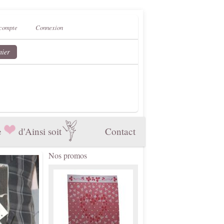
compte
Connexion
nier
e
d'Ainsi soit
Contact
Nos promos