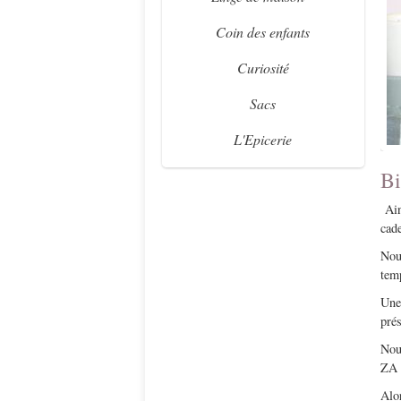
Coin des enfants
Curiosité
Sacs
L'Epicerie
Bi
Ains
cad
Nou
tem
Une 
prés
Nou
ZA 
Alo