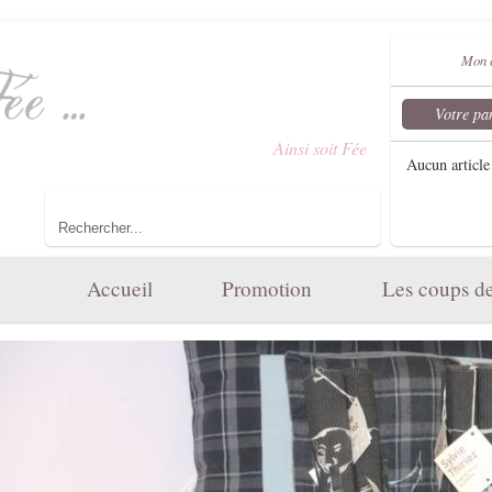
Mon 
Votre pa
Bienvenue dans le monde d'
Ainsi soit Fée
...
Aucun article
Toute l'élégance et le charme de votre maison.
Accueil
Promotion
Les coups d