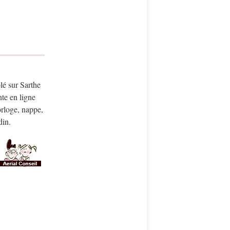
lé sur Sarthe
te en ligne
orloge, nappe,
din.