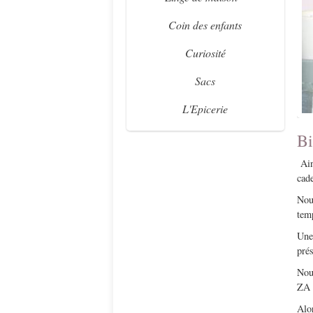
Coin des enfants
Curiosité
Sacs
L'Epicerie
Bi
Ains
cad
Nou
tem
Une 
prés
Nou
ZA 
Alo