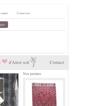
compte
Connexion
nier
e
d'Ainsi soit
Contact
Nos promos