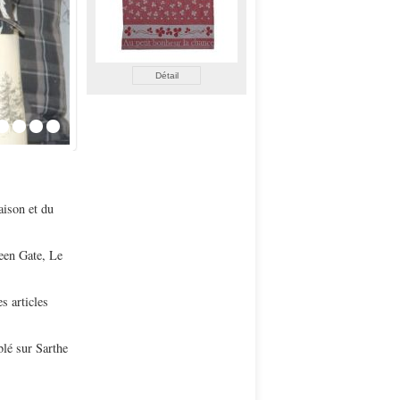
étail
Détail
Détail
aison et du
een Gate, Le
s articles
blé sur Sarthe