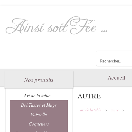
Bienvenue dan
Toute l'élégance 
Accueil
Nos produits
AUTRE
Art de la table
Bol,Tasses et Mugs
art de la table
>
autre
>
Vaisselle
Coquetiers